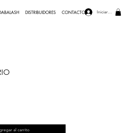
Iniciar sesión
DABALASH
DISTRIBUIDORES
CONTACTO
IO
o
gregar al carrito