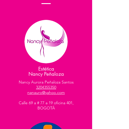
Estética
Nancy Peñaloza
Nancy Aurora Peñaloza Santos
3204355350
nanauro@yahoo.com
Calle 69 a # 77 a 19 oficina 401,
BOGOTÁ